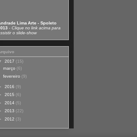
Andrade Lima Arte - Spoleto
2013
-
Clique no link acima para
ssistir o slide-show
Arquivo
▼
2017
(15)
março
(6)
fevereiro
(9)
►
2016
(9)
►
2015
(6)
►
2014
(5)
►
2013
(22)
►
2012
(3)