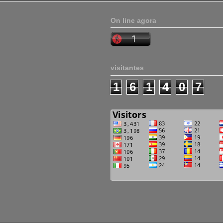
On line agora
visitantes
1
6
1
4
0
7