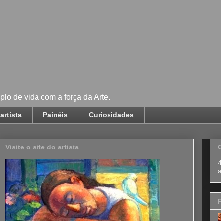
lo de vida com a força da Arte.
artista
Painéis
Curiosidades
Visite o site do artista
P