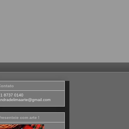
Contato
41 8737 0140
andradelimaarte@gmail.com
resenteie com arte !