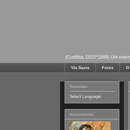
(Curitiba, 1933*1998) Um exemp
Via Sacra
Fotos
O 
Translate
Select Language
▼
Autorretrato