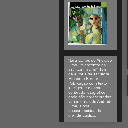
"Luiz Carlos de Andrade
Lima - o encontro da
vida com a arte", livro
de autoria da escritora
Elisabete Berberi.
Publicação com texto
inteligente e ótimo
conteúdo fotográfico,
onde são apresentadas
várias obras de Andrade
Lima, ainda
desconhecidas do
grande público.