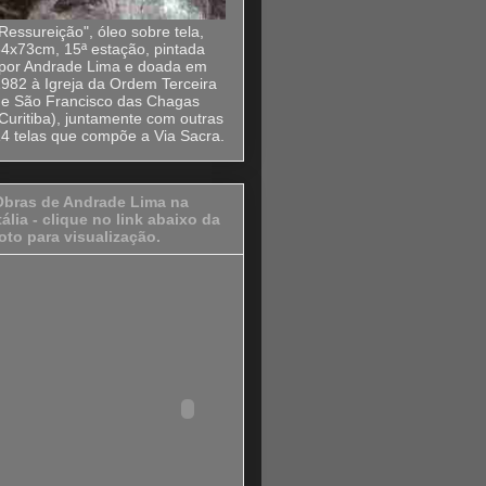
Ressureição", óleo sobre tela,
4x73cm, 15ª estação, pintada
´por Andrade Lima e doada em
982 à Igreja da Ordem Terceira
de São Francisco das Chagas
Curitiba), juntamente com outras
4 telas que compõe a Via Sacra.
Obras de Andrade Lima na
tália - clique no link abaixo da
oto para visualização.