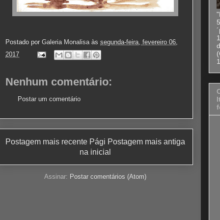
"
5
1
Postado por
Galeria Monalisa
às
segunda-feira, fevereiro 06,
(
2017
1
Nenhum comentário:
Postar um comentário
I
f
Postagem mais recente
Pági
Postagem mais antiga
na inicial
Assinar:
Postar comentários (Atom)