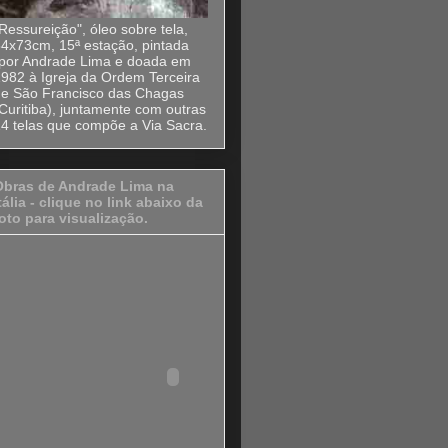
Ressureição", óleo sobre tela,
4x73cm, 15ª estação, pintada
´por Andrade Lima e doada em
982 à Igreja da Ordem Terceira
de São Francisco das Chagas
Curitiba), juntamente com outras
4 telas que compõe a Via Sacra.
Obras de Andrade Lima na
tália - clique no link abaixo da
oto para visualização.