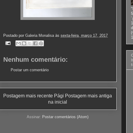
"
5
1
(
Postado por
Galeria Monalisa
às
sexta-feira, março 17, 2017
1
Nenhum comentário:
I
f
Postar um comentário
Postagem mais recente
Pági
Postagem mais antiga
na inicial
Assinar:
Postar comentários (Atom)