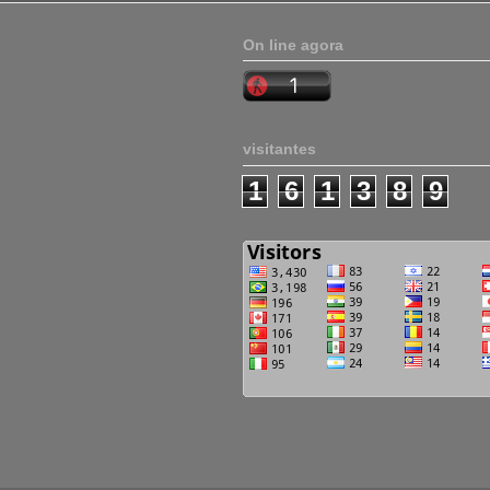
On line agora
visitantes
1
6
1
3
8
9