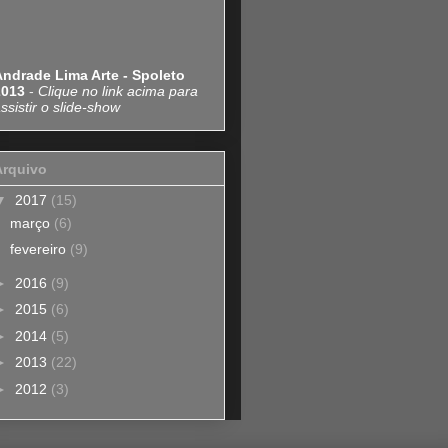
Andrade Lima Arte - Spoleto
2013
-
Clique no link acima para
ssistir o slide-show
Arquivo
▼
2017
(15)
março
(6)
fevereiro
(9)
►
2016
(9)
►
2015
(6)
►
2014
(5)
►
2013
(22)
►
2012
(3)