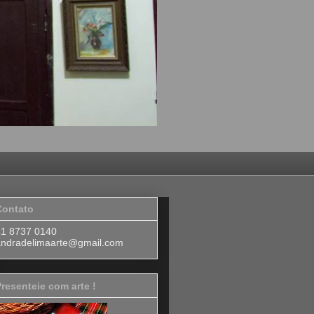
Contato
41 8737 0140
andradelimaarte@gmail.com
resenteie com arte !