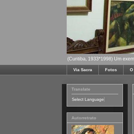
(Curitiba, 1933*1998) Um exemp
Via Sacra
Fotos
O 
Translate
Select Language
▼
Autorretrato