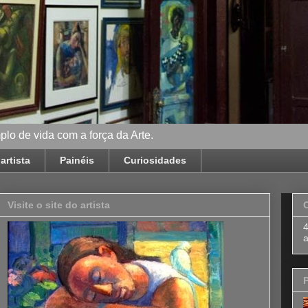
lo de vida com a força da Arte.
artista
Painéis
Curiosidades
Visite o site do artista
P