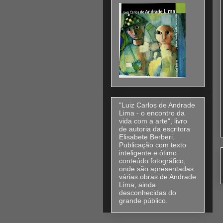
"Luiz Carlos de Andrade
Lima - o encontro da
vida com a arte", livro
de autoria da escritora
Elisabete Berberi.
Publicação com texto
inteligente e ótimo
conteúdo fotográfico,
onde são apresentadas
várias obras de Andrade
Lima, ainda
desconhecidas do
grande público.