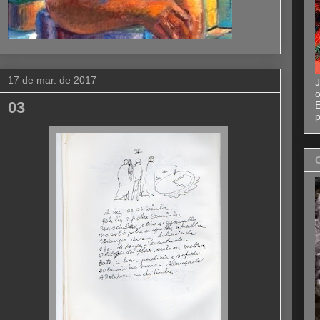
17 de mar. de 2017
J
o
03
E
p